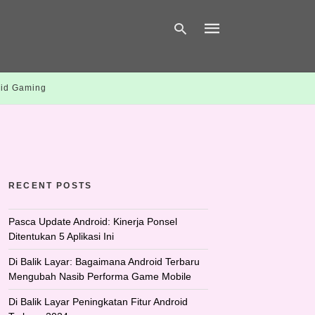
id Gaming
Type
your
search
query
and
hit
enter:
RECENT POSTS
Pasca Update Android: Kinerja Ponsel
Ditentukan 5 Aplikasi Ini
Di Balik Layar: Bagaimana Android Terbaru
Mengubah Nasib Performa Game Mobile
Di Balik Layar Peningkatan Fitur Android