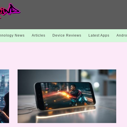
hnology News
Articles
Device Reviews
Latest Apps
Andro