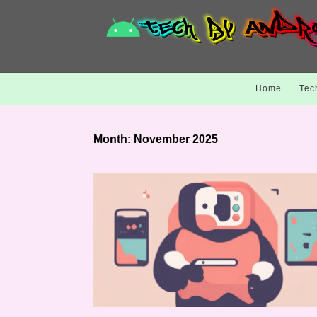
Home
Tec
Month:
November 2025