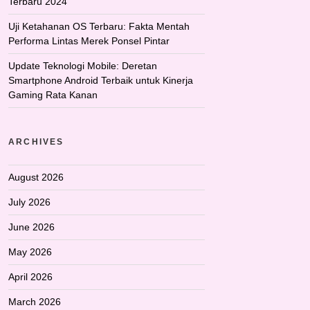
Terbaru 2024
Uji Ketahanan OS Terbaru: Fakta Mentah
Performa Lintas Merek Ponsel Pintar
Update Teknologi Mobile: Deretan
Smartphone Android Terbaik untuk Kinerja
Gaming Rata Kanan
ARCHIVES
August 2026
July 2026
June 2026
May 2026
April 2026
March 2026