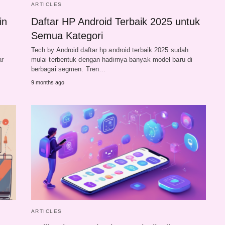
ARTICLES
in
Daftar HP Android Terbaik 2025 untuk
Semua Kategori
Tech by Android daftar hp android terbaik 2025 sudah
ar
mulai terbentuk dengan hadirnya banyak model baru di
berbagai segmen. Tren…
9 months ago
ARTICLES