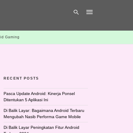
id Gaming
Type
your
search
query
and
hit
enter:
RECENT POSTS
Pasca Update Android: Kinerja Ponsel
Ditentukan 5 Aplikasi Ini
Di Balik Layar: Bagaimana Android Terbaru
Mengubah Nasib Performa Game Mobile
Di Balik Layar Peningkatan Fitur Android