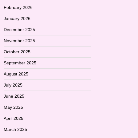
February 2026
January 2026
December 2025
November 2025
October 2025
September 2025
August 2025
July 2025
June 2025
May 2025
April 2025
March 2025