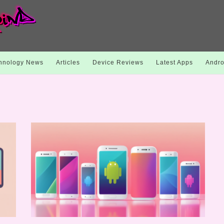
hnology News
Articles
Device Reviews
Latest Apps
Andro