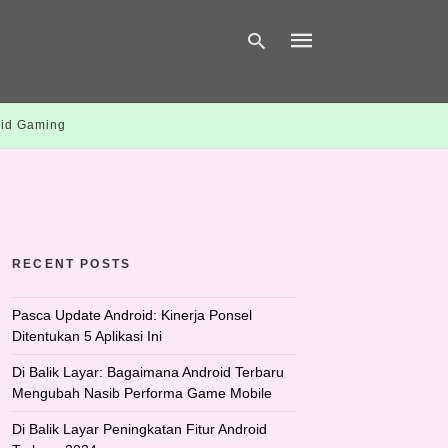
id Gaming
Type
your
search
query
and
hit
enter:
RECENT POSTS
Pasca Update Android: Kinerja Ponsel
Ditentukan 5 Aplikasi Ini
Di Balik Layar: Bagaimana Android Terbaru
Mengubah Nasib Performa Game Mobile
Di Balik Layar Peningkatan Fitur Android