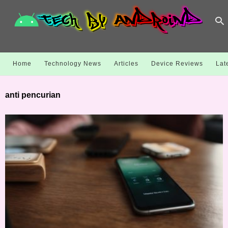
Home
Technology News
Articles
Device Reviews
Lat
anti pencurian